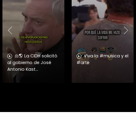
Previous
Nex
⚖️🌎 La CIDH solicitó
Viva la #musica y el
al gobierno de José
#arte
Antonio Kast
información detallada
sobre cambios
institucionales y
recortes en materia de
derechos humanos,