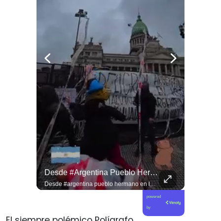
Jorge Lavandero A Sus 96 Años Hace Ejercicio De Memoria Que Debería Ser Enseñado En Todas Las Escuelas De #chile Para Frenar El Saqueo.
Desde #argentina Pueblo Hermano En La Lucha Contra El Sionismo @laneurona.
Jorge Lavandero a sus 96 años hace ejercicio de memoria que debería ser enseñado en todas las escuelas de #chile para frenar el saqueo. #cobre #cooper
Desde #argentina pueblo hermano en la lucha contra el sionismo @laneurona.rebelde y rebelde un compacto de la acción directa ciudadana #noticias
powered
by
El siempre polémico Polígrafo