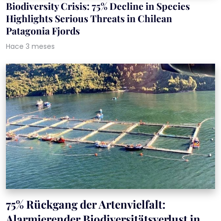
Biodiversity Crisis: 75% Decline in Species
Highlights Serious Threats in Chilean
Patagonia Fjords
Hace 3 meses
75% Rückgang der Artenvielfalt:
Alarmierender Biodiversitätsverlust in