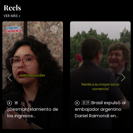
Reels
VER MÁS »
Previous
Nex
🚨
🇧🇷 Brasil expulsó al
¿Desmantelamiento de
embajador argentino
los ingresos
Daniel Raimondi en
municipales o
Brasilia tras los
beneficio fiscal
constantes insultos de