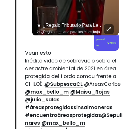
🇧🇷 Brasil Expulsó Al Embajador Argentino Daniel Raimondi En Brasilia Tras Los Constantes Insultos De Javier Milei A Lula Da Silva, Dejando El Vínculo Diplomático...
🚨 ¿Regalo Tributario Para Las Élites Bajo El Discurso Del «alivio Social»?
🇧🇷 Brasil expulsó al embajador argentino Daniel Raimondi en Brasilia tras los constantes insultos de Javier Milei a Lula da Silva, dejando el vínculo diplomático reducido a encargados de negocios. 🇦🇷 📲 Conoce todos los detalles del quiebre diplomático en elciudadano.com.
🚨 ¿Regalo tributario para las élites bajo el discurso del «alivio social»? Natalie Rojas expone cómo la eliminación de contribuciones beneficia a los adultos mayores más ricos de Chile. 🇨🇱🏛️ En este nuevo capítulo de Gobierno de Emergencia, la analista Natalie Rojas desmonta una de las medidas más promocionadas del debate tributario: la exención o eliminación generalizada de contribuciones a la vivienda. Analizamos los datos y la letra chica de esta propuesta, que lejos de ser un alivio para la mayoría popular —donde la gran parte de las personas mayores vulnerables ya está exenta de este pago— termina significando un enorme perdonazo fiscal para los sectores de mayores ingresos y dueños de propiedades de alto avalúo fiscal, desfinanciando las arcas públicas y el Fondo Común Municipal. 🎙️📉 🎥 ¡Un debate imperdible sobre justicia tributaria, modelo económico y políticas públicas que ya está disponible! Sigue la entrevista completa en nuestro canal de YouTube. 🔗 Ve al enlace en nuestra biografía, suscríbete para sumarte a la comunidad y déjanos tu opinión en los comentarios: ¿crees que las exenciones tributarias deben ser iguales para todos o focalizadas en quienes más lo necesitan? 💬👇🏼
powered
by
Vean esto :
Inédito video de sobrevuelo sobre el
desastre ambiental de 2021 en área
protegida del fiordo comau frente a
CHILOÉ .
@SubpescaCL
@AreasCaribe
@max_bello_m
@Maisa_Rojas
@julio_salas
#áreasprotegidassinsalmoneras
#encuentroáreasprotegidas
@Sepuli
nares
@max_bello_m