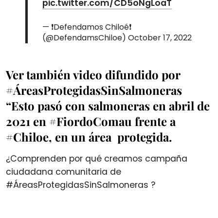
pic.twitter.com/CD5oNgLoaT
— ❗️Defendamos Chiloé❗️
(@DefendamsChiloe)
October 17, 2022
Ver también video difundido por
#ÁreasProtegidasSinSalmoneras
“Esto pasó con salmoneras en abril de
2021 en #FiordoComau frente a
#Chiloe, en un área protegida.
¿Comprenden por qué creamos campaña
ciudadana comunitaria de
#ÁreasProtegidasSinSalmoneras ?