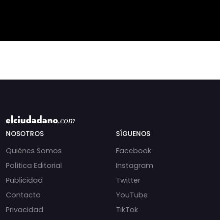
privilegiado? Bárbara
Javier Milei a Lula da
Navarrete analiza el
Silva, dejando el víncul
impacto de la exención
de contribucione
NOSOTROS
SÍGUENOS
Quiénes Somos
Facebook
Política Editorial
Instagram
Publicidad
Twitter
Contacto
YouTube
Privacidad
TikTok