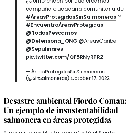
¿Comprenden por qué creamos
campaña ciudadana comunitaria de
#ÁreasProtegidasSinSalmoneras
?
#EncuentroÁreasProtegidas
@TodosPescamos
@Defensoria_ONG
@AreasCaribe
@Sepulinares
pic.twitter.com/QF8RNyRPR2
— ÁreasProtegidasSinSalmoneras
(@SinSalmoneras)
October 17, 2022
Desastre ambiental Fiordo Comau:
Un ejemplo de insustentabilidad
salmonera en áreas protegidas
El desastre ambiental que afectó al Fiordo