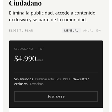
Ciudadano
Elimina la publicidad, accede a contenido
exclusivo y sé parte de la comunidad.
ELIGE TU PLAN
MENSUAL
ANUAL
-10%
CIUDADANO — TOP
$4.990
/mes
Sin anuncios
· Publicar artículos · PDFs ·
Newsletter
exclusivo
· Favoritos
Suscribirse