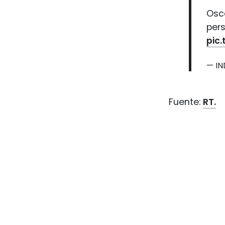
Osc
per
pic
— I
Fuente:
RT.