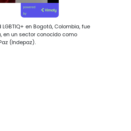
powered
by
ad LGBTIQ+ en Bogotá, Colombia, fue
vá, en un sector conocido como
 Paz (Indepaz).