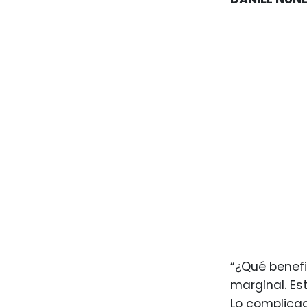
“¿Qué benefi
marginal. Es
Lo complicad