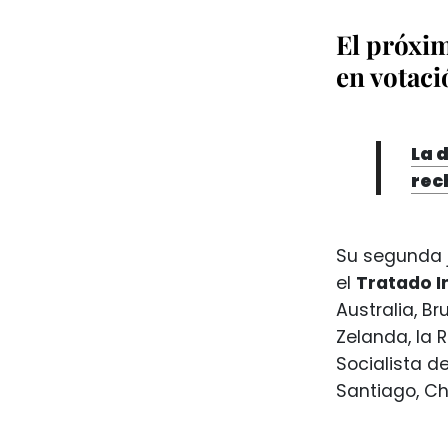
El próxim
en votaci
La 
rec
Su segunda j
el
Tratado I
Australia, B
Zelanda, la R
Socialista d
Santiago, Chi