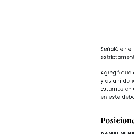
Señaló en el
estrictament
Agregó que «
y es ahí don
Estamos en u
en este deb
Posicione
DANIEL NUÑE