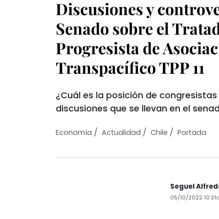
Discusiones y controve
Senado sobre el Tratad
Progresista de Asocia
Transpacífico TPP 11
¿Cuál es la posición de congresistas 
discusiones que se llevan en el sena
/
/
/
Economí­a
Actualidad
Chile
Portada
Seguel Alfre
05/10/2022 10:3