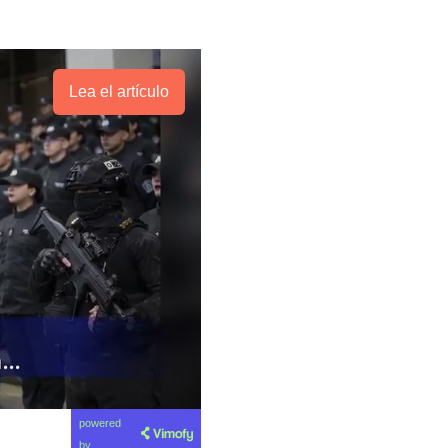
Lea el artículo
powered
by