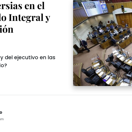
rsias en el
o Integral y
ción
y del ejecutivo en las
do?
do
1am