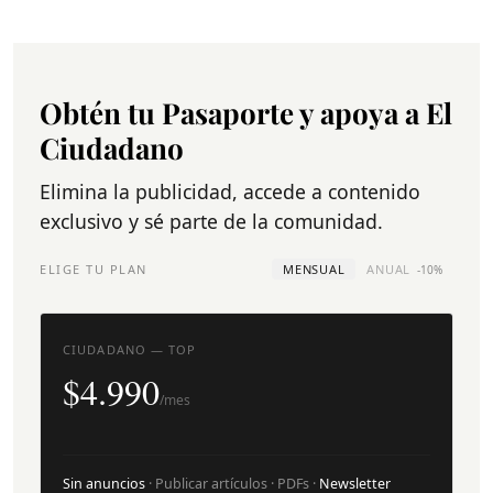
Obtén tu Pasaporte y apoya a El
Ciudadano
Elimina la publicidad, accede a contenido
exclusivo y sé parte de la comunidad.
ELIGE TU PLAN
MENSUAL
ANUAL
-10%
CIUDADANO — TOP
$4.990
/mes
Sin anuncios
· Publicar artículos · PDFs ·
Newsletter