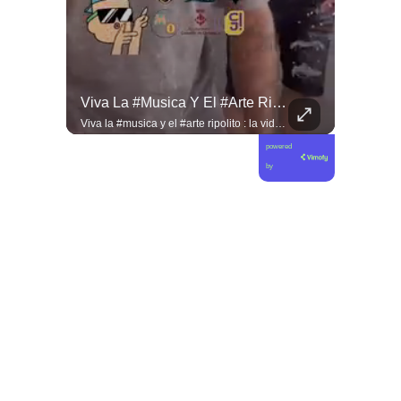
Desde #argentina Pueblo Hermano En La Lucha Contra El Sionismo @laneurona.
Viva La #musica Y El #arte Ripolito : La Vida De Me Hizo Sufrir
Desde #argentina pueblo hermano en la lucha contra el sionismo @laneurona.rebelde y rebelde un compacto de la acción directa ciudadana #noticias
Viva la #musica y el #arte ripolito : la vida de me hizo sufrir
powered
by