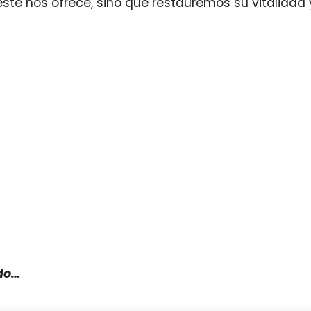
este nos ofrece, sino que restauremos su vitalidad
do…