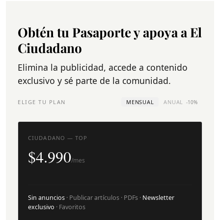
Obtén tu Pasaporte y apoya a El
Ciudadano
Elimina la publicidad, accede a contenido
exclusivo y sé parte de la comunidad.
ELIGE TU PLAN
MENSUAL
ANUAL
-10%
CIUDADANO — TOP
$4.990
/mes
Sin anuncios
· Publicar artículos · PDFs ·
Newsletter
exclusivo
· Favoritos