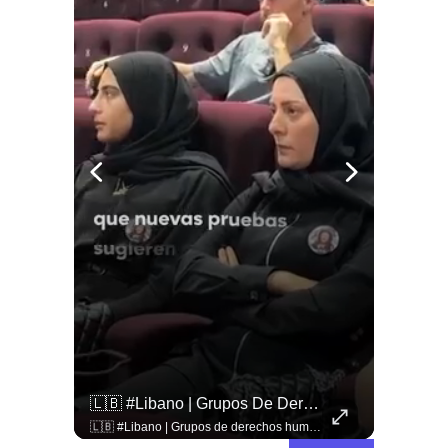
🚨 ¿Coordinaciones En La Sombra Para Blindar Una Candidatura Presidencial?
🇱🇧 #Libano | Grupos De Derechos Humanos Presentan Pruebas Sobre El Asesinato De La Periodista Libanesa Amal Khalil, Asesinada Por Israel.
🚨 ¿Coordinaciones en la sombra para blindar una candidatura presidencial? Nuevos chats salpican a Andrés Chadwick. 🇨🇱⚖️ Mensajes incautados por la Fiscalía revelan que el exministro operó junto a Luis Hermosilla para preparar a testigos clave en la causa por coimas de LAN en 2009. Las conversaciones desmienten la versión de Chadwick sobre haberse enterado del caso por la prensa, exponiendo una estrategia judicial y comunicacional para evitar que el escándalo de información privilegiada y pagos indebidos afectara la carrera de Sebastián Piñera a La Moneda. 📲💣 🎥 Revisa el desglose completo de los chats y los detalles del reportaje en elciudadano.com 🔗 (Link en la biografía). ¿Qué impacto crees que tienen estas revelaciones en la trastienda del poder político? Te leemos en los comentarios. 💬👇🏼
🇱🇧 #Libano | Grupos de derechos humanos presentan pruebas sobre el asesinato de la periodista libanesa Amal Khalil, asesinada por Israel.