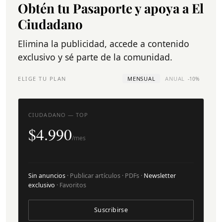
Obtén tu Pasaporte y apoya a El
Ciudadano
Elimina la publicidad, accede a contenido
exclusivo y sé parte de la comunidad.
ELIGE TU PLAN
MENSUAL
ANUAL
-10%
CIUDADANO — TOP
$4.990
/mes
Sin anuncios
· Publicar artículos · PDFs ·
Newsletter
exclusivo
· Favoritos
Suscribirse