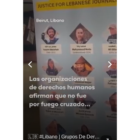
🇨🇴🪧 #Colombia | Protestas En Contra De La Toma De Posesión De Abelardo Son Lideradas Por Iván Cepeda
🇱🇧 #Libano | Grupos De Derechos Humanos Presentan Pruebas Sobre El Asesinato De La Periodista Libanesa Amal Khalil, Asesinada Por Israel.