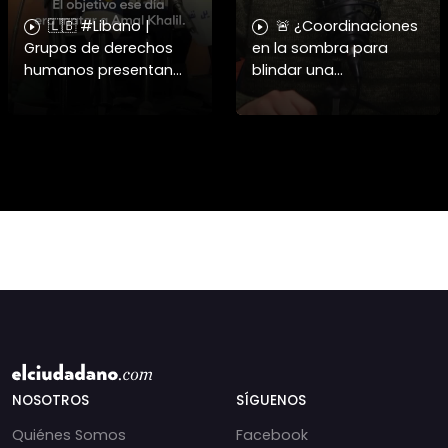
🇱🇧 #Libano |
🚨 ¿Coordinaciones
Grupos de derechos
en la sombra para
humanos presentan
blindar una
pruebas sobre el
candidatura
asesinato de la
presidencial? Nuevos
periodista libanesa
chats salpican a
Amal Khalil, asesinada
Andrés Chadwick. 🇨🇱
por Israel.
⚖️ Mensajes
incautados por la
NOSOTROS
SÍGUENOS
Quiénes Somos
Facebook