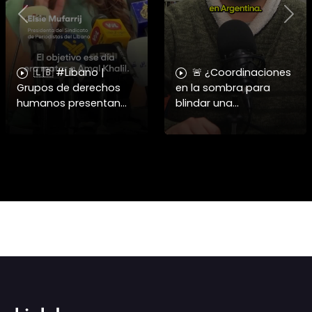
Previous
Nex
🇱🇧 #Libano |
🚨 ¿Coordinaciones
Grupos de derechos
en la sombra para
humanos presentan
blindar una
pruebas sobre el
candidatura
asesinato de la
presidencial? Nuevos
periodista libanesa
chats salpican a
Amal Khalil, asesinada
Andrés Chadwick. 🇨🇱
por Israel.
⚖️ Mensajes
incautados por la