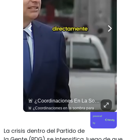
🇱🇧 #Libano | Grupos De Derechos Humanos Presentan Pruebas Sobre El Asesinato De La Periodista Libanesa Amal Khalil, Asesinada Por Israel.
🚨 ¿Coordinaciones En La Sombra Para Blindar Una Candidatura Presidencial?
🇱🇧 #Libano | Grupos de derechos humanos presentan pruebas sobre el asesinato de la periodista libanesa Amal Khalil, asesinada por Israel.
🚨 ¿Coordinaciones en la sombra para blindar una candidatura presidencial? Nuevos chats salpican a Andrés Chadwick. 🇨🇱⚖️ Mensajes incautados por la Fiscalía revelan que el exministro operó junto a Luis Hermosilla para preparar a testigos clave en la causa por coimas de LAN en 2009. Las conversaciones desmienten la versión de Chadwick sobre haberse enterado del caso por la prensa, exponiendo una estrategia judicial y comunicacional para evitar que el escándalo de información privilegiada y pagos indebidos afectara la carrera de Sebastián Piñera a La Moneda. 📲💣 🎥 Revisa el desglose completo de los chats y los detalles del reportaje en elciudadano.com 🔗 (Link en la biografía). ¿Qué impacto crees que tienen estas revelaciones en la trastienda del poder político? Te leemos en los comentarios. 💬👇🏼
powered
by
La crisis dentro del Partido de
la Gente (PDG) se intensifica, luego de que