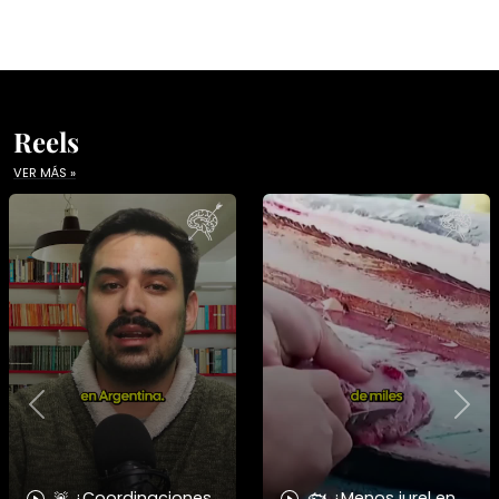
Reels
VER MÁS »
Previous
Nex
🚨 ¿Coordinaciones
🐟 ¿Menos jurel en