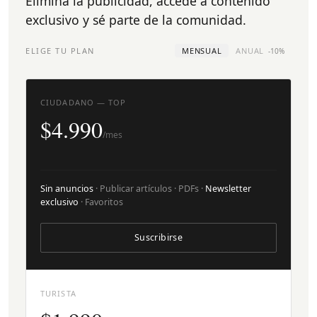
Elimina la publicidad, accede a contenido
exclusivo y sé parte de la comunidad.
ELIGE TU PLAN
MENSUAL
ANUAL
-10%
CIUDADANO — TOP
$4.990
/mes
Sin anuncios
· Publicar artículos · PDFs ·
Newsletter
exclusivo
· Favoritos
Suscribirse
TURISTA