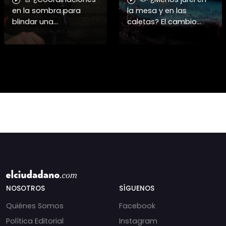
en la sombra para
la mesa y en las
blindar una
caletas? El cambio
candidatura
climático y El Niño
presidencial? Nuevos
alteran las aguas
chats salpican a
chilenas. 🌊🇨🇱
Andrés Chadwick. 🇨🇱
Especialistas advierten
⚖️ Mensajes
que las anomalí
incautados por la
NOSOTROS
SÍGUENOS
Quiénes Somos
Facebook
Política Editorial
Instagram