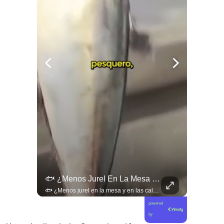
🚨 ¿Coordinaciones En La Sombra Para Blindar Una Candidatura Presidencial?
🐟 ¿Menos Jurel En La Mesa Y En Las Caletas?
🚨 ¿Coordinaciones en la sombra para blindar una candidatura presidencial? Nuevos chats salpican a Andrés Chadwick. 🇨🇱⚖️ Mensajes incautados por la Fiscalía revelan que el exministro operó junto a Luis Hermosilla para preparar a testigos clave en la causa por coimas de LAN en 2009. Las conversaciones desmienten la versión de Chadwick sobre haberse enterado del caso por la prensa, exponiendo una estrategia judicial y comunicacional para evitar que el escándalo de información privilegiada y pagos indebidos afectara la carrera de Sebastián Piñera a La Moneda. 📲💣 🎥 Revisa el desglose completo de los chats y los detalles del reportaje en elciudadano.com 🔗 (Link en la biografía). ¿Qué impacto crees que tienen estas revelaciones en la trastienda del poder político? Te leemos en los comentarios. 💬👇🏼
🐟 ¿Menos jurel en la mesa y en las caletas? El cambio climático y El Niño alteran las aguas chilenas. 🌊🇨🇱 Especialistas advierten que las anomalías térmicas en el océano están desplazando los cardúmenes de jurel hacia zonas más profundas y australes, alejándolos de la costa. El fenómeno golpea directamente el sustento de la pesca artesanal y amenaza la canasta básica familiar, al restringir la oferta de una de las fuentes de proteína más populares y accesibles del país. 📉🎣 🎥 Revisa el análisis científico completo y el impacto en las comunidades costeras en elciudadano.com 🔗 (Link en la biografía). ¿Has notado la escasez o el alza de precio del jurel en tu ciudad? Te leemos en los comentarios. 💬👇🏼
powered
by