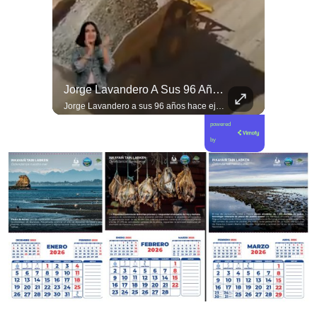
Desde #argentina Pueblo Hermano En La Lucha Contra El Sionismo @laneurona.
Jorge Lavandero A Sus 96 Años Hace Ejercicio De Memoria Que Debería Ser Enseñado En Todas Las Escuelas De #chile Para Frenar El Saqueo.
Desde #argentina pueblo hermano en la lucha contra el sionismo @laneurona.rebelde y rebelde un compacto de la acción directa ciudadana #noticias
Jorge Lavandero a sus 96 años hace ejercicio de memoria que debería ser enseñado en todas las escuelas de #chile para frenar el saqueo. #cobre #cooper
powered
by