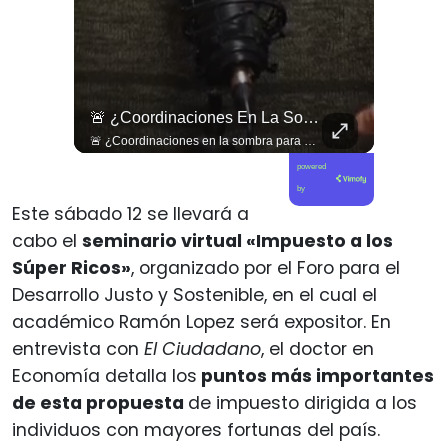
🇱🇧 #Libano | Grupos De Derechos Humanos Presentan Pruebas Sobre El Asesinato De La Periodista Libanesa Amal Khalil, Asesinada Por Israel.
🚨 ¿Coordinaciones En La Sombra Para Blindar Una Candidatura Presidencial?
🇱🇧 #Libano | Grupos de derechos humanos presentan pruebas sobre el asesinato de la periodista libanesa Amal Khalil, asesinada por Israel.
🚨 ¿Coordinaciones en la sombra para blindar una candidatura presidencial? Nuevos chats salpican a Andrés Chadwick. 🇨🇱⚖️ Mensajes incautados por la Fiscalía revelan que el exministro operó junto a Luis Hermosilla para preparar a testigos clave en la causa por coimas de LAN en 2009. Las conversaciones desmienten la versión de Chadwick sobre haberse enterado del caso por la prensa, exponiendo una estrategia judicial y comunicacional para evitar que el escándalo de información privilegiada y pagos indebidos afectara la carrera de Sebastián Piñera a La Moneda. 📲💣 🎥 Revisa el desglose completo de los chats y los detalles del reportaje en elciudadano.com 🔗 (Link en la biografía). ¿Qué impacto crees que tienen estas revelaciones en la trastienda del poder político? Te leemos en los comentarios. 💬👇🏼
powered
by
Este sábado 12 se llevará a
cabo el
seminario virtual «Impuesto a los
Súper Ricos»
, organizado por el Foro para el
Desarrollo Justo y Sostenible, en el cual el
académico Ramón Lopez será expositor. En
entrevista con
El Ciudadano
, el doctor en
Economía detalla los
puntos más importantes
de esta propuesta
de impuesto dirigida a los
individuos con mayores fortunas del país.