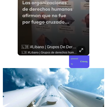
🇨🇴🪧 #Colombia | Protestas En Contra De La Toma De Posesión De Abelardo Son Lideradas Por Iván Cepeda
🇱🇧 #Libano | Grupos De Derechos Humanos Presentan Pruebas Sobre El Asesinato De La Periodista Libanesa Amal Khalil, Asesinada Por Israel.
🇨🇴🪧 #Colombia | Protestas en contra de la toma de posesión de Abelardo son lideradas por Iván Cepeda
🇱🇧 #Libano | Grupos de derechos humanos presentan pruebas sobre el asesinato de la periodista libanesa Amal Khalil, asesinada por Israel.
powered
by