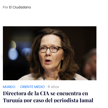
Ronald Reagan, firmaron el primer acuerdo
para reducir los arsenales nucleares
Por
El Ciudadano
MUNDO
·
ORIENTE MEDIO
8 años
Directora de la CIA se encuentra en
Turquía por caso del periodista Jamal
Khashoggi