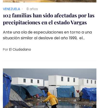
VENEZUELA
·
8 años
102 familias han sido afectadas por las
precipitaciones en el estado Vargas
Ante una ola de especulaciones en torno a una
situación similar al deslave del año 1999, el
gobernador, Jorge Luis García Carneiro, señaló
que la difusión de esos comentarios obedece a
Por
El Ciudadano
una campaña para crear intranquilidad tanto en
la población que se encuentra en Venezuela
como la que está en el exterior