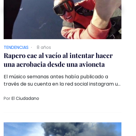
TENDENCIAS
·
8 años
Rapero cae al vacío al intentar hacer
una acrobacia desde una avioneta
El músico semanas antes había publicado a
través de su cuenta en la red social instagram un
video donde se preparaba para la acrobacia que
terminó con su vida
Por
El Ciudadano