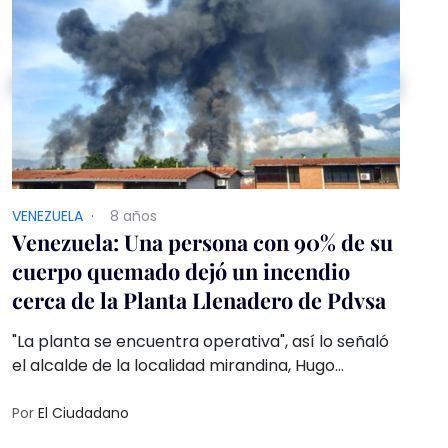
VENEZUELA
·
8 años
Venezuela: Una persona con 90% de su
cuerpo quemado dejó un incendio
cerca de la Planta Llenadero de Pdvsa
"La planta se encuentra operativa", así lo señaló
el alcalde de la localidad mirandina, Hugo
Martínez, quien desmintió la versión de una
explosión
Por
El Ciudadano