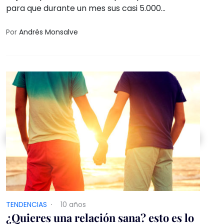
para que durante un mes sus casi 5.000
seguidoras y amigas se autorregalaran un
orgasmo cada día.
Por
Andrés Monsalve
TENDENCIAS
·
10 años
¿Quieres una relación sana? esto es lo