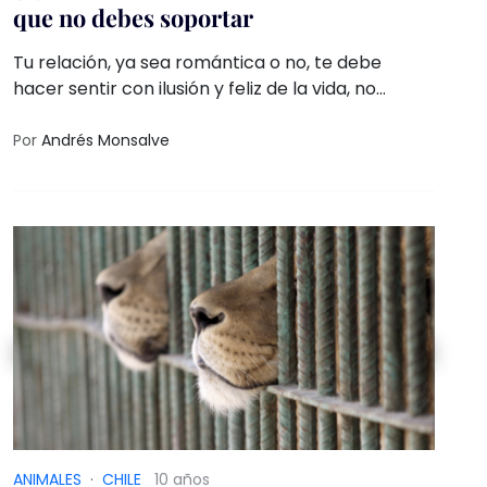
que no debes soportar
Tu relación, ya sea romántica o no, te debe
hacer sentir con ilusión y feliz de la vida, no
sofocada, reprimida o no querida, y debe ser
igual para los hombres
Por
Andrés Monsalve
ANIMALES
·
CHILE
10 años