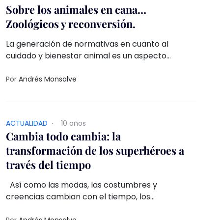
Sobre los animales en cana…
Zoológicos y reconversión.
La generación de normativas en cuanto al
cuidado y bienestar animal es un aspecto
importante para el funcionamiento de los
zoológicos en todo el mundo, no obstante, es
Por
Andrés Monsalve
insuficiente al momento de evaluar en
profundidad el fundamento de dicha institución
ACTUALIDAD
·
10 años
Cambia todo cambia: la
transformación de los superhéroes a
través del tiempo
Así como las modas, las costumbres y
creencias cambian con el tiempo, los
superhéroes no se quedan atrás
Por
Andrés Monsalve