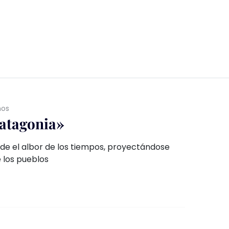
ños
patagonia»
e el albor de los tiempos, proyectándose
 los pueblos