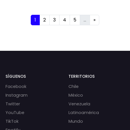
1
2
3
4
5
...
»
SÍGUENOS
TERRITORIOS
Facebook
Chile
Instagram
México
Twitter
Venezuela
YouTube
Latinoamérica
TikTok
Mundo