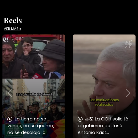
Reels
VER MÁS »
Previous
Nex
La tierra no se
⚖️🌎 La CIDH solicitó
vende, no se quema,
al gobierno de José
no se desaloja la
Antonio Kast