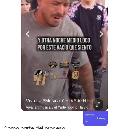
Desde #argentina Pueblo Hermano En La Lucha Contra El Sionismo @laneurona.
Viva La #musica Y El #arte Ripolito : La Vida De Me Hizo Sufrir
Desde #argentina pueblo hermano en la lucha contra el sionismo @laneurona.rebelde y rebelde un compacto de la acción directa ciudadana #noticias
Viva la #musica y el #arte ripolito : la vida de me hizo sufrir
powered
by
Como parte del proceso