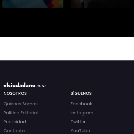
protesta en toda
información detallada
#argentina contra la
sobre cambios
injerencia
institucionales y
norteamericana y
recortes en materia de
sionista siendo
derechos humanos,
frenada por un
NOSOTROS
SÍGUENOS
Quiénes Somos
Facebook
Política Editorial
Instagram
Publicidad
Twitter
Contacto
YouTube