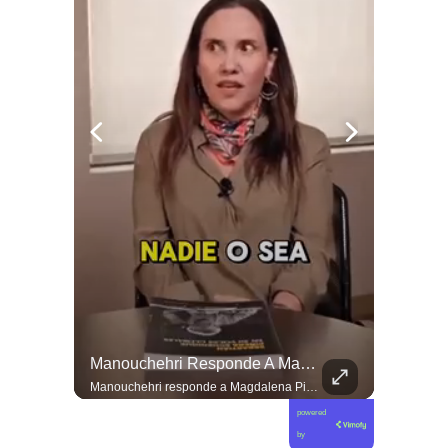
El Día De Ayer, Kaiser Y Su Partido Se Reunieron En La Sede De Villa Santa Elena, En Nuestra Comuna De Macul.
Manouchehri Responde A Magdalena Piñera: “Les Molesta Que Toquemos A Los Que Se Creían Intocables”, , El Diputado Daniel Manouchehri (PS) Respondió A Los Dichos...
El día de ayer, Kaiser y su partido se reunieron en la sede de Villa Santa Elena, en nuestra comuna de Macul. Sin autorización, sin vínculo previo con el territorio y sin haber estado cuando las vecinas y vecinos los han necesitado. Llegaron con el descaro de quienes creen que, por tener poder político, pueden hacer y deshacer a su antojo en nuestras villas y barrios. Nuestros barrios no son el patio trasero de ningún partido político.
Manouchehri responde a Magdalena Piñera: “Les molesta que toquemos a los que se creían intocables” El diputado Daniel Manouchehri (PS) respondió a los dichos de Magdalena Piñera, hija del expresidente Sebastián Piñera, quien en una entrevista afirmó que “no quiero un Congreso lleno de Manouchehris (…) nadie lo sigue”, en el marco de una reflexión sobre el debate público y el legado del exmandatario. El parlamentario por la Región de Coquimbo defendió su trabajo legislativo y fiscalizador, apuntando a que su respaldo ciudadano y sus acciones contra redes de poder contradicen las críticas formuladas por la hija del exmandatario. “Magdalena Piñera dice que nadie nos sigue. Los casi 100 mil votos en la última elección, récord histórico para un parlamentario en mi región, dicen otra cosa. Ese respaldo es un mandato para enfrentar los abusos de los poderosos. Nuestras acusaciones constitucionales terminaron con tres jueces destituidos y nuestras denuncias abrieron investigaciones penales en el Caso Hermosilla, entre ellas la que investiga a Chadwick”, indicó Manouchehri.
powered
by