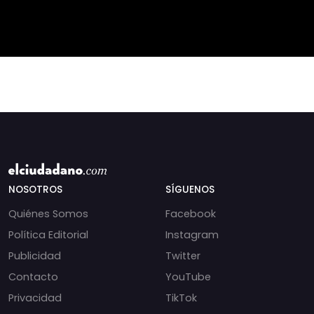
privilegiado? Bárbara
Javier Milei a Lula da
Navarrete analiza el
Silva, dejando el víncul
impacto de la exención
de contribucione
NOSOTROS
SÍGUENOS
Quiénes Somos
Facebook
Política Editorial
Instagram
Publicidad
Twitter
Contacto
YouTube
Privacidad
TikTok