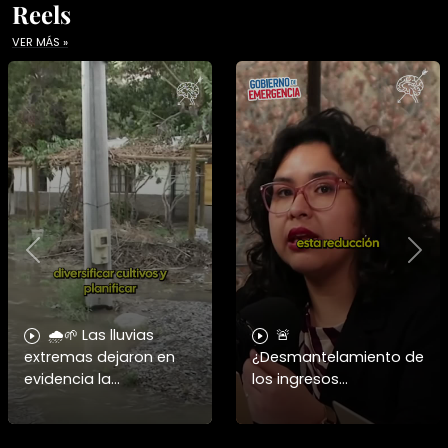
Reels
VER MÁS »
Previous
Nex
🌧️🌱 Las lluvias
🚨
extremas dejaron en
¿Desmantelamiento de
evidencia la
los ingresos
vulnerabilidad del
municipales o
campo chileno.
beneficio fiscal
Expertos advierten que
privilegiado? Bárbara