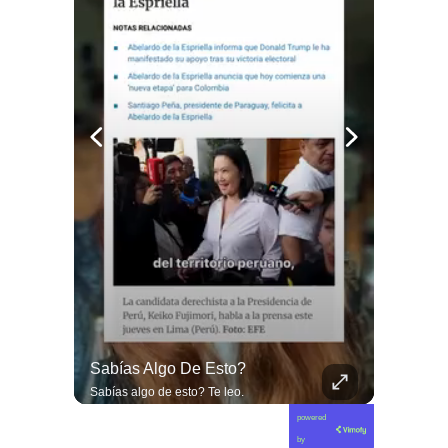
🚨 ¿Desmantelamiento De Los Ingresos Municipales O Beneficio Fiscal Privilegiado?
Sabías Algo De Esto?
🚨 ¿Desmantelamiento de los ingresos municipales o beneficio fiscal privilegiado? Bárbara Navarrete analiza el impacto de la exención de contribuciones de la reforma Kast. 🇨🇱📉 En este nuevo capítulo de Gobierno de Emergencia, la analista política Bárbara Navarrete pone la lupa sobre una de las propuestas más controvertidas de la mega reforma impulsada por el Ejecutivo: el fin al pago de contribuciones a la primera vivienda. Analizamos las drásticas implicancias de esta medida para la equidad tributaria y el financiamiento territorial. Navarrete advierte que esta exención beneficia desproporcionadamente a los sectores de mayores ingresos, mientras asfixia los recursos del Fondo Común Municipal, dejando a los gobiernos locales con un déficit crítico para financiar servicios básicos, seguridad local y programas sociales comunitarios. 🎙️🏛️ 🎥 ¡Un debate fundamental sobre justicia fiscal, recursos municipales y modelo de desarrollo que ya está disponible! Sigue la entrevista completa en nuestro canal de YouTube. 🔗 Ve al enlace en nuestra biografía, suscríbete para sumarte a la comunidad y déjanos tu opinión en los comentarios: ¿crees que la eliminación de contribuciones ayuda a la clase media o desfinancia a las comunas? 💬👇🏼
Sabías algo de esto? Te leo.
powered
by