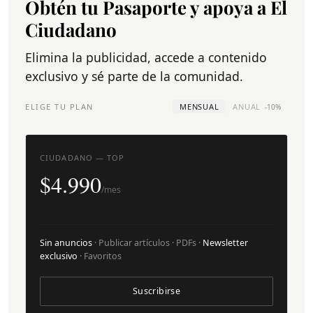
Obtén tu Pasaporte y apoya a El
Ciudadano
Elimina la publicidad, accede a contenido
exclusivo y sé parte de la comunidad.
ELIGE TU PLAN
MENSUAL
ANUAL
-10%
CIUDADANO — TOP
$4.990
/mes
Sin anuncios
· Publicar artículos · PDFs ·
Newsletter
exclusivo
· Favoritos
Suscribirse