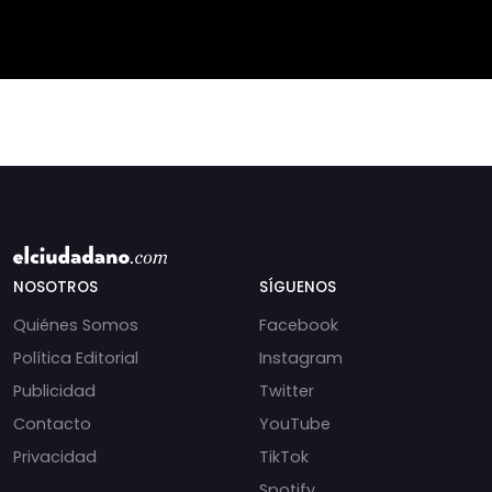
fortalecer a la
Navarrete analiza el
pequeña agricultura
impacto de la exención
será
de contribucione
NOSOTROS
SÍGUENOS
Quiénes Somos
Facebook
Política Editorial
Instagram
Publicidad
Twitter
Contacto
YouTube
Privacidad
TikTok
Spotify