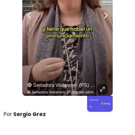
La Tierra No Se Vende, No Se Quema, No Se Desaloja La Protesta En Toda #argentina Contra La Injerencia Norteamericana Y Sionista Siendo Frenada Por...
🔴 Senadora Vodanovic (PS) Sobre Admisibilidad Del TC A Requerimientos Por Megarreforma
La tierra no se vende, no se quema, no se desaloja la protesta en toda #argentina contra la injerencia norteamericana y sionista siendo frenada por un pueblo movilizado y un Milei que se arrodilla #noticias
🔴 Senadora Vodanovic (PS) sobre admisibilidad del TC a requerimientos por megarreforma
powered
by
Por
Sergio Grez