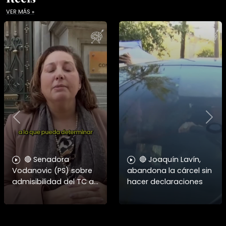
VER MÁS »
Previous
Nex
🔴 Senadora
🔴 Joaquín Lavín,
Vodanovic (PS) sobre
abandona la cárcel sin
admisibilidad del TC a
hacer declaraciones
requerimientos por
megarreforma