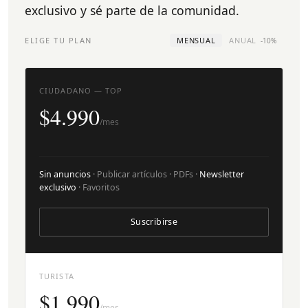
exclusivo y sé parte de la comunidad.
ELIGE TU PLAN
MENSUAL
ANUAL
-10%
CIUDADANO — TOP
$4.990
/mes
Sin anuncios
· Publicar artículos · PDFs ·
Newsletter
exclusivo
· Favoritos
Suscribirse
TURISTA
$1.990
/mes