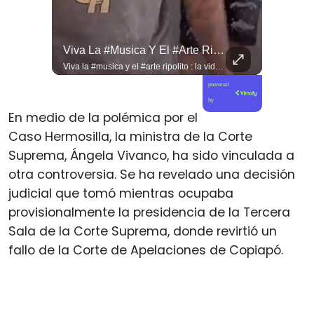
DH Solicitó Al Gobierno De José Antonio Kast Información Detallada Sobre Cambios Institucionales Y Recortes En Materia De Derechos Humanos, Tras Una Audiencia...
Viva La #musica Y El #arte Ripolito : La Vida De Me Hizo Sufrir
⚖️🌎 La CIDH solicitó al gobierno de José Antonio Kast información detallada sobre cambios institucionales y recortes en materia de derechos humanos, tras una audiencia con organizaciones y representantes del Estado. 📄🇨🇱 👉 Descubre más en elciudadano.com y en Tu Canal Ciudadano
Viva la #musica y el #arte ripolito : la vida de me hizo sufrir
powered
by
En medio de la polémica por el
Caso Hermosilla, la ministra de la Corte
Suprema, Ángela Vivanco, ha sido vinculada a
otra controversia. Se ha revelado una decisión
judicial que tomó mientras ocupaba
provisionalmente la presidencia de la Tercera
Sala de la Corte Suprema, donde revirtió un
fallo de la Corte de Apelaciones de Copiapó.