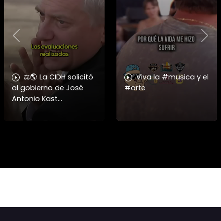
Previous
Nex
⚖️🌎 La CIDH solicitó
Viva la #musica y el
al gobierno de José
#arte
Antonio Kast
información detallada
sobre cambios
institucionales y
recortes en materia de
derechos humanos,