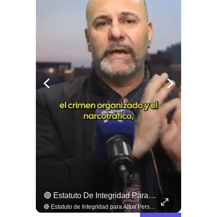
🎶 ¡Atención, Melómanos Y Coleccionistas!
🔴 Estatuto De Integridad Para Altos Persecutores Del Estado, , ➡️ El Periodista Y Analista Patricio Mery Cuestionó Duramente Los Casos De Exautoridades E Inteligencia...
🎶 ¡Atención, melómanos y coleccionistas! La cultura del formato físico se apodera del centro de Santiago. 📻✨ Este 15 de agosto, el Centro Cultural Gabriela Mistral (GAM) se convertirá en el epicentro de la música análoga con una nueva celebración del Día del Vinilo. Un encuentro imperdible que reunirá a más de una treintena de feriantes, sellos independientes y coleccionistas con miles de joyas en formato vinilo, ediciones especiales y piezas descatalogadas de diversos géneros musicales. La jornada contará además con DJs en vivo, conversatorios e hitos culturales para revitalizar la pasión por el sonido clásico. 🎧📀 📲 Revisa todos los detalles de la programación y expositores en nuestro sitio web elciudadano.com 🔗 (Link en la biografía).
🔴 Estatuto de Integridad para Altos Persecutores del Estado ➡️ El periodista y analista Patricio Mery cuestionó duramente los casos de exautoridades e inteligencia que pasan a la defensa de imputados por narcotráfico y corrupción. Para frenar esta "puerta giratoria", planteó crear un Estatuto de Integridad con inhabilidad de cinco años para altos persecutores, evitando que usen información privilegiada del Estado a favor del crimen organizado. 🗣️📋 Revisa esta y otras noticias en www.elciudadano.com