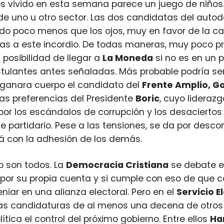
 vivido en esta semana parece un juego de niños. 
de uno u otro sector. Las dos candidatas del aut
do poco menos que los ojos, muy en favor de la 
as a este incordio. De todas maneras, muy poco p
 posibilidad de llegar a
La Moneda
si no es en un 
stulantes antes señaladas. Más probable podría ser
 ganara cuerpo el candidato del
Frente Amplio, G
as preferencias del Presidente
Boric
, cuyo lideraz
 por los escándalos de corrupción y los desaciert
te partidario. Pese a las tensiones, se da por desc
á con la adhesión de los demás.
o son todos. La
Democracia Cristiana
se debate ent
 por su propia cuenta y si cumple con eso de que
iar en una alianza electoral. Pero en el
Servicio E
las candidaturas de al menos una decena de otros
lítica el control del próximo gobierno. Entre ellos
Ha