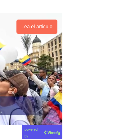
Lea el artículo
powered
by