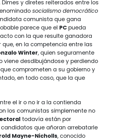
Dimes y diretes reiterados entre los
odenominado
socialismo democrático
candidata comunista que gana
robable parece que el
PC
pueda
pacto con la que resulte ganadora
 que, en la competencia entre las
onzalo Winter
, quien seguramente
go viene desdibujándose y perdiendo
os que comprometen a su gobierno y
ontado, en todo caso, que la que
re el ir o no ir a la contienda
 con los comunistas simplemente no
lectoral
todavía están por
 candidatos que añoran arrebatarle
rold Mayne-Nicholls
, conocido