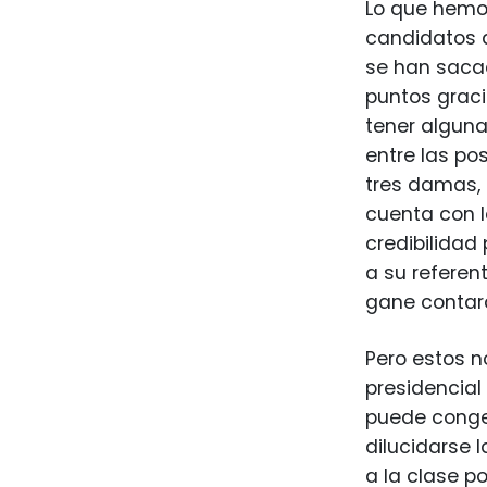
Lo que hemos
candidatos 
se han saca
puntos graci
tener alguna
entre las po
tres damas,
cuenta con l
credibilidad
a su referen
gane contar
Pero estos n
presidencial
puede congen
dilucidarse 
a la clase po