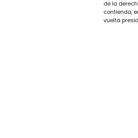
de la derec
contienda, e
vuelta presid