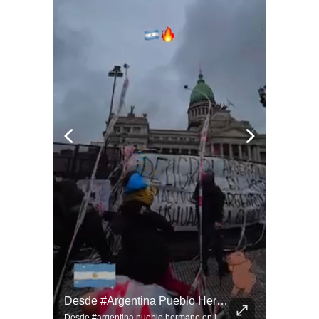
Viva La #musica Y El #arte Ripolito : La Vida De Me Hizo Sufrir
Desde #argentina Pueblo Hermano En La Lucha Contra El Sionismo @laneurona.
Viva la #musica y el #arte ripolito : la vida de me hizo sufrir
Desde #argentina pueblo hermano en la lucha contra el sionismo @laneurona.rebelde y rebelde un compacto de la acción directa ciudadana #noticias