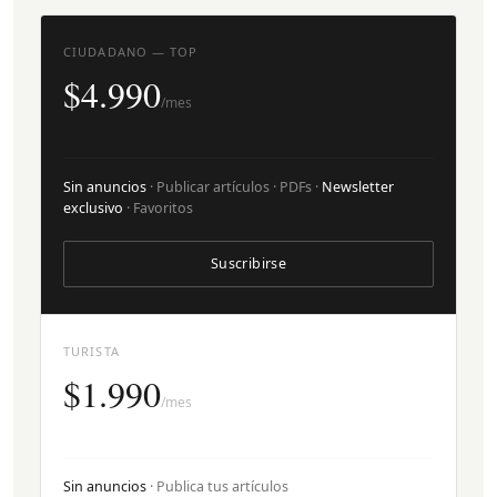
CIUDADANO — TOP
$4.990
/mes
Sin anuncios
· Publicar artículos · PDFs ·
Newsletter
exclusivo
· Favoritos
Suscribirse
TURISTA
$1.990
/mes
Sin anuncios
· Publica tus artículos