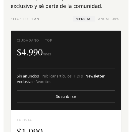
exclusivo y sé parte de la comunidad.
ELIGE TU PLAN
MENSUAL
ANUAL
-10%
CIUDADANO — TOP
$4.990
/mes
Sin anuncios
· Publicar artículos · PDFs ·
Newsletter
exclusivo
· Favoritos
Suscribirse
TURISTA
$1.990