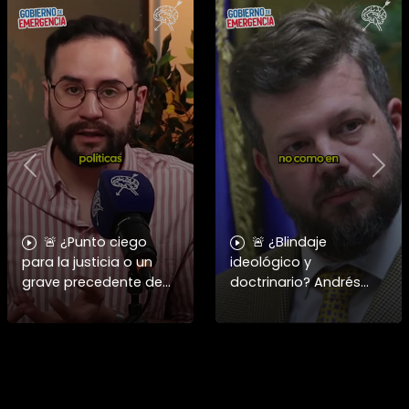
Previous
Nex
🚨 ¿Punto ciego
🚨 ¿Blindaje
para la justicia o un
ideológico y
grave precedente de
doctrinario? Andrés
impunidad? Juan Pablo
Giordano cuestiona la
Sanhueza analiza el
alineación de la
fallo que absolvió a
derecha con Claudio
Claudio Crespo. 🇨🇱⚖️
Crespo. 🇨🇱🛡️ En esta
En es
edición de Gobierno