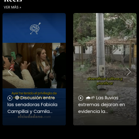
VER MÁS »
Previous
Nex
🔴 Discusión entre
🌧️🌱 Las lluvias
las senadoras Fabiola
extremas dejaron en
Campillai y Camila
evidencia la
Flores ➡️ Revisa esta y
vulnerabilidad del
otras noticias en
campo chileno.
www.elciudadano.com
Expertos advierten que
fortalecer a la