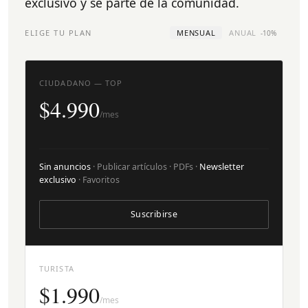
exclusivo y sé parte de la comunidad.
ELIGE TU PLAN
MENSUAL
ANUAL
-10%
CIUDADANO — TOP
$4.990
/mes
Sin anuncios
· Publicar artículos · PDFs ·
Newsletter
exclusivo
· Favoritos
Suscribirse
TURISTA
$1.990
/mes