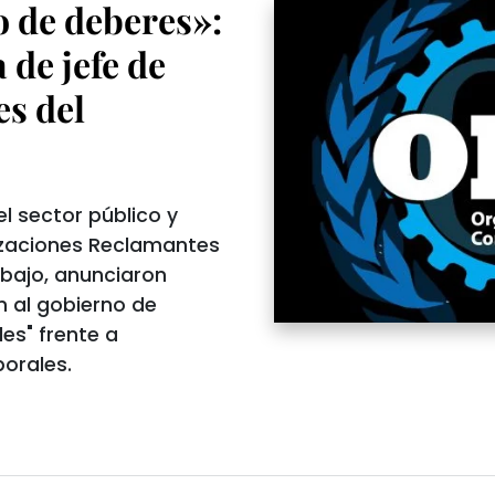
 de deberes»:
 de jefe de
es del
l sector público y
izaciones Reclamantes
abajo, anunciaron
n al gobierno de
es" frente a
borales.