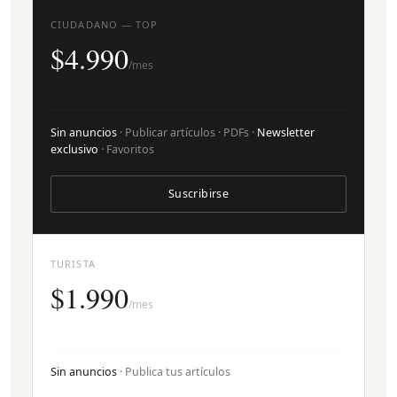
CIUDADANO — TOP
$4.990
/mes
Sin anuncios
· Publicar artículos · PDFs ·
Newsletter
exclusivo
· Favoritos
Suscribirse
TURISTA
$1.990
/mes
Sin anuncios
· Publica tus artículos