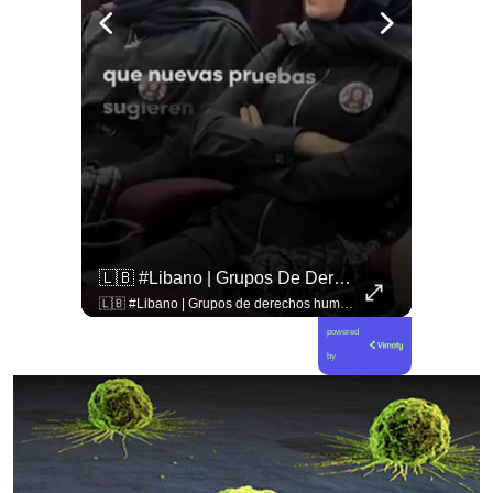
🇨🇴🪧 #Colombia | Protestas En Contra De La Toma De Posesión De Abelardo Son Lideradas Por Iván Cepeda
🇱🇧 #Libano | Grupos De Derechos Humanos Presentan Pruebas Sobre El Asesinato De La Periodista Libanesa Amal Khalil, Asesinada Por Israel.
🇨🇴🪧 #Colombia | Protestas en contra de la toma de posesión de Abelardo son lideradas por Iván Cepeda
🇱🇧 #Libano | Grupos de derechos humanos presentan pruebas sobre el asesinato de la periodista libanesa Amal Khalil, asesinada por Israel.
powered
by