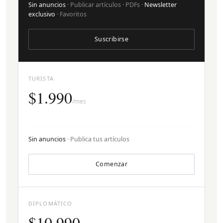
Sin anuncios
· Publicar artículos · PDFs ·
Newsletter
exclusivo
· Favoritos
Suscribirse
TURISTA
$1.990
/mes
Sin anuncios
· Publica tus artículos
Comenzar
DIPLOMÁTICO
$10.990