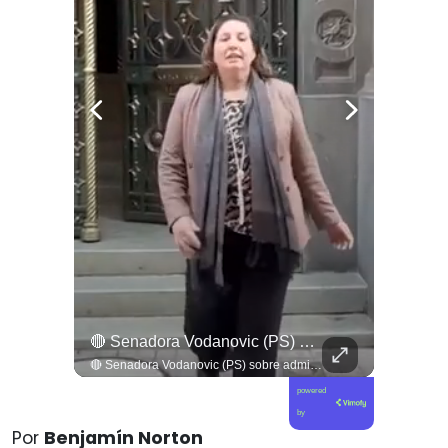
🔴 Joaquín Lavín, Abandona La Cárcel Sin Hacer Declaraciones
🔴 Senadora Vodanovic (PS) Sobre Admisibilidad Del TC A Requerimientos Por Megarreforma
🔴 Joaquín Lavín, abandona la cárcel sin hacer declaraciones
🔴 Senadora Vodanovic (PS) sobre admisibilidad del TC a requerimientos por megarreforma
powered
by
Por
Benjamín Norton