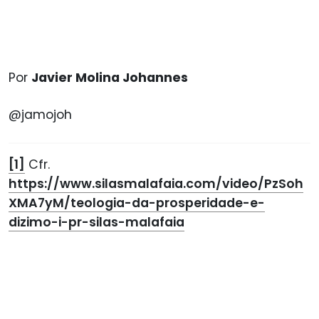
Por
Javier Molina Johannes
@jamojoh
[1]
Cfr.
https://www.silasmalafaia.com/video/PzSoh
XMA7yM/teologia-da-prosperidade-e-
dizimo-i-pr-silas-malafaia