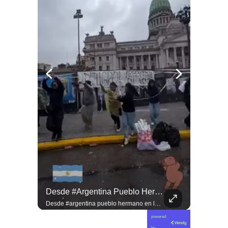
Jorge Lavandero A Sus 96 Años Hace Ejercicio De Memoria Que Debería Ser Enseñado En Todas Las Escuelas De #chile Para Frenar El Saqueo.
Desde #argentina Pueblo Hermano En La Lucha Contra El Sionismo @laneurona.
Jorge Lavandero a sus 96 años hace ejercicio de memoria que debería ser enseñado en todas las escuelas de #chile para frenar el saqueo. #cobre #cooper
Desde #argentina pueblo hermano en la lucha contra el sionismo @laneurona.rebelde y rebelde un compacto de la acción directa ciudadana #noticias
powered
by