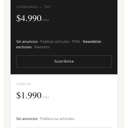
CIUDADANO — TOP
$4.990
/mes
Sin anuncios
· Publicar artículos · PDFs ·
Newsletter
exclusivo
· Favoritos
Suscribirse
TURISTA
$1.990
/mes
Sin anuncios
· Publica tus artículos