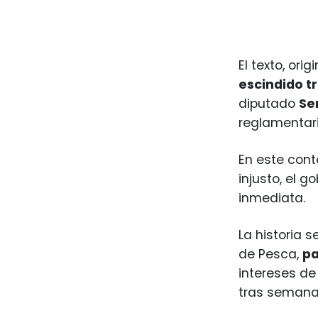
El texto, or
escindido t
diputado
Se
reglamentari
En este cont
injusto, el 
inmediata.
La historia s
de Pesca,
pa
intereses de 
tras semanas