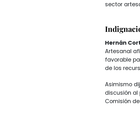
sector artes
Indignaci
Hernán Cor
Artesanal a
favorable pa
de los recur
Asimismo dij
discusión al
Comisión de 