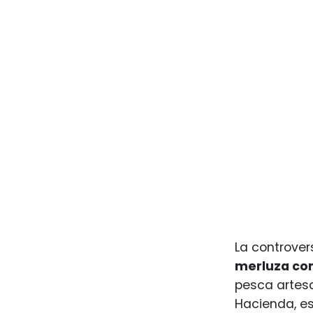
La controver
merluza com
pesca artesa
Hacienda, e