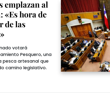
s emplazan al
a: «Es hora de
r de las
n»
Senado votará
onamiento Pesquero, una
la pesca artesanal que
do camino legislativo.