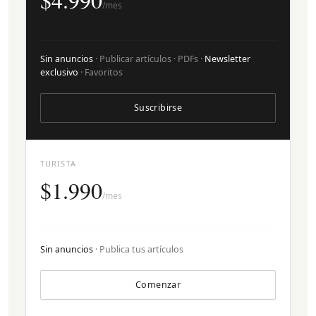
/mes
Sin anuncios
· Publicar artículos · PDFs ·
Newsletter
exclusivo
· Favoritos
Suscribirse
TURISTA
$1.990
/mes
Sin anuncios
· Publica tus artículos
Comenzar