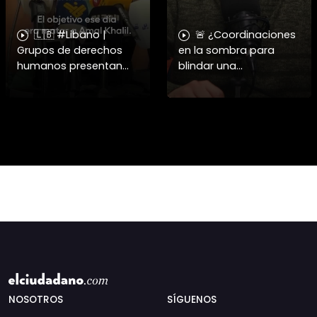
🇱🇧 #Libano |
🚨 ¿Coordinaciones
Grupos de derechos
en la sombra para
humanos presentan
blindar una
pruebas sobre el
candidatura
asesinato de la
presidencial? Nuevos
periodista libanesa
chats salpican a
Amal Khalil, asesinada
Andrés Chadwick. 🇨🇱
por Israel.
⚖️ Mensajes
incautados por la
NOSOTROS
SÍGUENOS