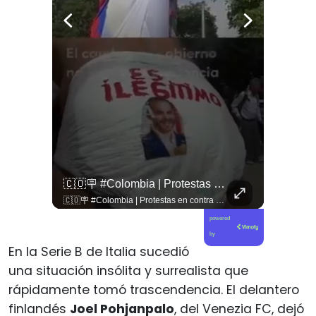
🇱🇧 #Libano | Grupos De Derechos Humanos Presentan Pruebas Sobre El Asesinato De La Periodista Libanesa Amal Khalil, Asesinada Por Israel.
🇨🇴🪧 #Colombia | Protestas En Contra De La Toma De Posesión De Abelardo Son Lideradas Por Iván Cepeda
🇱🇧 #Libano | Grupos de derechos humanos presentan pruebas sobre el asesinato de la periodista libanesa Amal Khalil, asesinada por Israel.
🇨🇴🪧 #Colombia | Protestas en contra de la toma de posesión de Abelardo son lideradas por Iván Cepeda
powered
by
En la Serie B de Italia sucedió
una situación insólita y surrealista que
rápidamente tomó trascendencia. El delantero
finlandés
Joel Pohjanpalo
, del Venezia FC, dejó