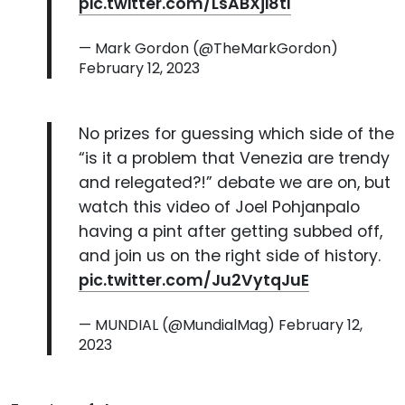
pic.twitter.com/LsABXji8tI
— Mark Gordon (@TheMarkGordon)
February 12, 2023
No prizes for guessing which side of the
“is it a problem that Venezia are trendy
and relegated?!” debate we are on, but
watch this video of Joel Pohjanpalo
having a pint after getting subbed off,
and join us on the right side of history.
pic.twitter.com/Ju2VytqJuE
— MUNDIAL (@MundialMag)
February 12,
2023