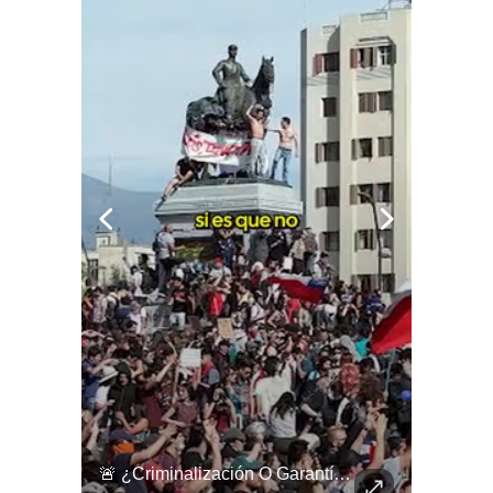
🇪🇸👦🏽👧🏻 Los Niños Migrantes En Ceuta Que Piden Asilo A España Se Enfrentan A Fuertes Y Difíciles Condiciones Humanitarias.
🚨 ¿Criminalización O Garantía Democrática?