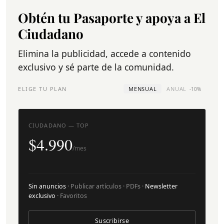
Obtén tu Pasaporte y apoya a El
Ciudadano
Elimina la publicidad, accede a contenido
exclusivo y sé parte de la comunidad.
ELIGE TU PLAN
MENSUAL
ANUAL
-10%
CIUDADANO — TOP
$4.990
/mes
Sin anuncios
· Publicar artículos · PDFs ·
Newsletter
exclusivo
· Favoritos
Suscribirse