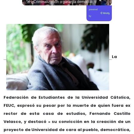
🇪🇸👦🏽👧🏻 Los niños migrantes en Ceuta que piden asilo a España se enfrentan a fuertes y difíciles condiciones humanitarias.
🚨 ¿Criminalización o garantía democrática? Claudio Nash advierte la falta de resguardo al derecho a la protesta en Chile. 🇨🇱📜 En este nuevo capítulo de Sentido Común, conversamos con el abogado y doctor en Derecho Claudio Nash para analizar el estatus real de las manifestaciones públicas en nuestro país. Nash expone cómo la protesta social sigue siendo abordada desde una lógica de orden público y control policial antes que como un derecho humano fundamental que deba ser protegido por el Estado, restringiendo la movilización ciudadana y dejando a los manifestantes expuestos a criterios discrecionales y un sesgo punitivo. 🎙️🏛️ 🎥 ¡Un debate urgente sobre derechos humanos, democracia y libertad de expresión que ya está disponible! Revisa la entrevista completa en nuestro canal de YouTube. 🔗 Ve al enlace en nuestra biografía, suscríbete para sumarte a la comunidad y déjanos tu opinión en los comentarios: ¿consideras que en Chile se respeta de forma plena el derecho a protestar? 💬👇🏼
powered
by
La
Federación de Estudiantes de la Universidad Cátolica,
FEUC, expresó su pesar por la muerte de quien fuera ex
rector de esta casa de estudios, Fernando Castillo
Velasco, y destacó » su convicción en la creación de un
proyecto de Universidad de cara al pueblo, democrática,