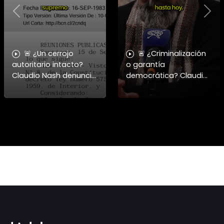
Previous
Nex
🚨 ¿Un cerrojo
🚨 ¿Criminalización
autoritario intacto?
o garantía
Claudio Nash denuncia
democrática? Claudio
la vigencia del Decreto
Nash advierte la falta
1086 para reprimir la
de resguardo al
manifestación. 🇨🇱⚖️
derecho a la protesta
Nash aborda cómo el
en Chile. 🇨🇱📜 En este
Dec
nuevo capít