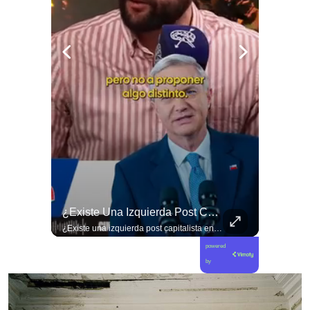
🚨 ¿Coordinaciones En La Sombra Para Blindar Una Candidatura Presidencial?
¿Existe Una Izquierda Post Capitalista En Chile?
🚨 ¿Coordinaciones en la sombra para blindar una candidatura presidencial? Nuevos chats salpican a Andrés Chadwick. 🇨🇱⚖️ Mensajes incautados por la Fiscalía revelan que el exministro operó junto a Luis Hermosilla para preparar a testigos clave en la causa por coimas de LAN en 2009. Las conversaciones desmienten la versión de Chadwick sobre haberse enterado del caso por la prensa, exponiendo una estrategia judicial y comunicacional para evitar que el escándalo de información privilegiada y pagos indebidos afectara la carrera de Sebastián Piñera a La Moneda. 📲💣 🎥 Revisa el desglose completo de los chats y los detalles del reportaje en elciudadano.com 🔗 (Link en la biografía). ¿Qué impacto crees que tienen estas revelaciones en la trastienda del poder político? Te leemos en los comentarios. 💬👇🏼
¿Existe una izquierda post capitalista en Chile? 🤔 Esta semana tuvimos panelazo en Gobierno de Emergencia con @giordanociudadano @jpsanhuezatortella y @naticastilloabogada 🔥
powered
by