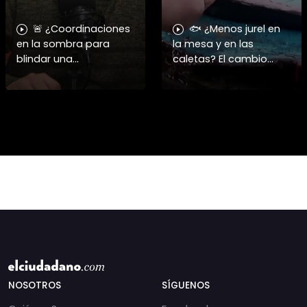
🚨 ¿Coordinaciones
🐟 ¿Menos jurel en
en la sombra para
la mesa y en las
blindar una
caletas? El cambio
candidatura
climático y El Niño
presidencial? Nuevos
alteran las aguas
chats salpican a
chilenas. 🌊🇨🇱
Andrés Chadwick. 🇨🇱
Especialistas advierten
⚖️ Mensajes
que las anomalí
incautados por la
NOSOTROS
SÍGUENOS