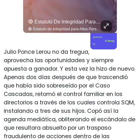
🎶 ¡Atención, Melómanos Y Coleccionistas!
🔴 Estatuto De Integridad Para Altos Persecutores Del Estado, , ➡️ El Periodista Y Analista Patricio Mery Cuestionó Duramente Los Casos De Exautoridades E Inteligencia...
🎶 ¡Atención, melómanos y coleccionistas! La cultura del formato físico se apodera del centro de Santiago. 📻✨ Este 15 de agosto, el Centro Cultural Gabriela Mistral (GAM) se convertirá en el epicentro de la música análoga con una nueva celebración del Día del Vinilo. Un encuentro imperdible que reunirá a más de una treintena de feriantes, sellos independientes y coleccionistas con miles de joyas en formato vinilo, ediciones especiales y piezas descatalogadas de diversos géneros musicales. La jornada contará además con DJs en vivo, conversatorios e hitos culturales para revitalizar la pasión por el sonido clásico. 🎧📀 📲 Revisa todos los detalles de la programación y expositores en nuestro sitio web elciudadano.com 🔗 (Link en la biografía).
🔴 Estatuto de Integridad para Altos Persecutores del Estado ➡️ El periodista y analista Patricio Mery cuestionó duramente los casos de exautoridades e inteligencia que pasan a la defensa de imputados por narcotráfico y corrupción. Para frenar esta "puerta giratoria", planteó crear un Estatuto de Integridad con inhabilidad de cinco años para altos persecutores, evitando que usen información privilegiada del Estado a favor del crimen organizado. 🗣️📋 Revisa esta y otras noticias en www.elciudadano.com
powered
by
Julio Ponce Lerou no da tregua,
aprovecha las oportunidades y siempre
apuesta a ganador. Y esta vez la hizo de nuevo.
Apenas dos días después de que trascendió
que había sido sobreseído por el Caso
Cascadas, retomó el control familiar en los
directorios a través de los cuales controla SQM,
instalando a tres de sus hijos. Copó así la
agenda mediática, obliterando el escándalo de
que resultara absuelto por un traspaso
fraudulento de acciones dentro de las