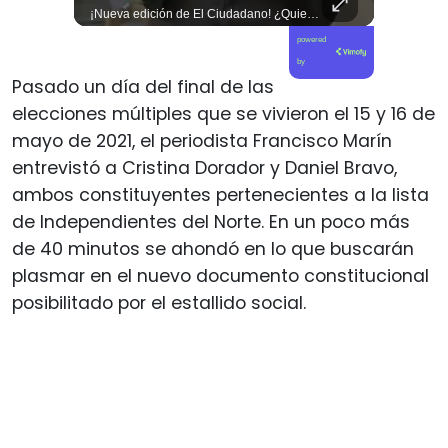
🎶 ¡Atención, melómanos y coleccionistas! La cultura del formato físico se apodera del centro de Santiago. 📻✨ Este 15 de agosto, el Centro Cultural Gabriela Mistral (GAM) se convertirá en el epicentro de la música análoga con una nueva celebración del Día del Vinilo. Un encuentro imperdible que reunirá a más de una treintena de feriantes, sellos independientes y coleccionistas con miles de joyas en formato vinilo, ediciones especiales y piezas descatalogadas de diversos géneros musicales. La jornada contará además con DJs en vivo, conversatorios e hitos culturales para revitalizar la pasión por el sonido clásico. 🎧📀 📲 Revisa todos los detalles de la programación y expositores en nuestro sitio web elciudadano.com 🔗 (Link en la biografía).
¡Nueva edición de El Ciudadano! ¿Quieres tu ejemplar?
powered
by
Pasado un día del final de las
elecciones múltiples que se vivieron el 15 y 16 de
mayo de 2021, el periodista Francisco Marín
entrevistó a Cristina Dorador y Daniel Bravo,
ambos constituyentes pertenecientes a la lista
de Independientes del Norte. En un poco más
de 40 minutos se ahondó en lo que buscarán
plasmar en el nuevo documento constitucional
posibilitado por el estallido social.