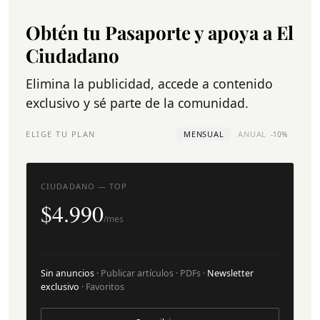
Obtén tu Pasaporte y apoya a El
Ciudadano
Elimina la publicidad, accede a contenido
exclusivo y sé parte de la comunidad.
ELIGE TU PLAN
MENSUAL
ANUAL
-10%
CIUDADANO — TOP
$4.990
/mes
Sin anuncios
· Publicar artículos · PDFs ·
Newsletter
exclusivo
· Favoritos