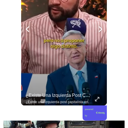
🐟 ¿Menos Jurel En La Mesa Y En Las Caletas?
¿Existe Una Izquierda Post Capitalista En Chile?
🐟 ¿Menos jurel en la mesa y en las caletas? El cambio climático y El Niño alteran las aguas chilenas. 🌊🇨🇱 Especialistas advierten que las anomalías térmicas en el océano están desplazando los cardúmenes de jurel hacia zonas más profundas y australes, alejándolos de la costa. El fenómeno golpea directamente el sustento de la pesca artesanal y amenaza la canasta básica familiar, al restringir la oferta de una de las fuentes de proteína más populares y accesibles del país. 📉🎣 🎥 Revisa el análisis científico completo y el impacto en las comunidades costeras en elciudadano.com 🔗 (Link en la biografía). ¿Has notado la escasez o el alza de precio del jurel en tu ciudad? Te leemos en los comentarios. 💬👇🏼
¿Existe una izquierda post capitalista en Chile? 🤔 Esta semana tuvimos panelazo en Gobierno de Emergencia con @giordanociudadano @jpsanhuezatortella y @naticastilloabogada 🔥
powered
by