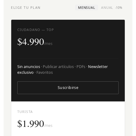
ELIGE TU PLAN
MENSUAL
ANUAL
-10%
CIUDADANO — TOP
$4.990
/mes
Sin anuncios
· Publicar artículos · PDFs ·
Newsletter
exclusivo
· Favoritos
Suscribirse
TURISTA
$1.990
/mes