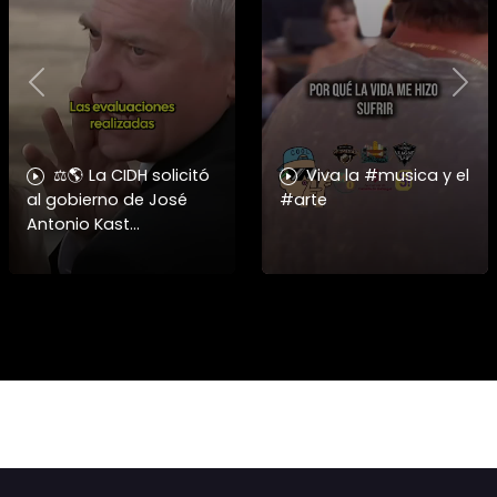
Previous
Nex
⚖️🌎 La CIDH solicitó
Viva la #musica y el
al gobierno de José
#arte
Antonio Kast
información detallada
sobre cambios
institucionales y
recortes en materia de
derechos humanos,