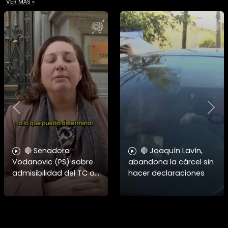
VER MÁS »
Previous
Nex
🔴 Senadora
🔴 Joaquín Lavín,
Vodanovic (PS) sobre
abandona la cárcel sin
admisibilidad del TC a
hacer declaraciones
requerimientos por
megarreforma