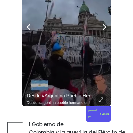
Viva La #musica Y El #arte Ripolito : La Vida De Me Hizo Sufrir
Desde #argentina Pueblo Hermano En La Lucha Contra El Sionismo @laneurona.
Viva la #musica y el #arte ripolito : la vida de me hizo sufrir
Desde #argentina pueblo hermano en la lucha contra el sionismo @laneurona.rebelde y rebelde un compacto de la acción directa ciudadana #noticias
powered
by
l Gobierno de
Colombia y la guerrilla del Ejército de