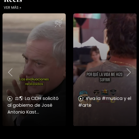
VER MÁS »
Previous
Nex
⚖️🌎 La CIDH solicitó
Viva la #musica y el
al gobierno de José
#arte
Antonio Kast
información detallada
sobre cambios
institucionales y