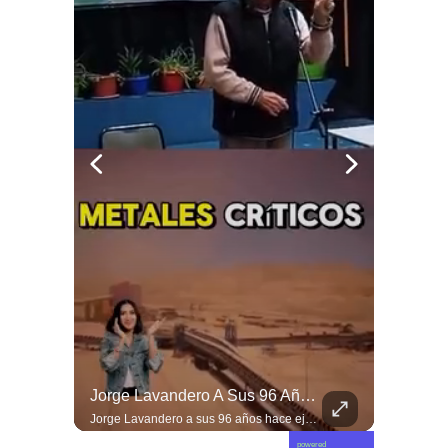
Desde #argentina Pueblo Hermano En La Lucha Contra El Sionismo @laneurona.
Jorge Lavandero A Sus 96 Años Hace Ejercicio De Memoria Que Debería Ser Enseñado En Todas Las Escuelas De #chile Para Frenar El Saqueo.
Desde #argentina pueblo hermano en la lucha contra el sionismo @laneurona.rebelde y rebelde un compacto de la acción directa ciudadana #noticias
Jorge Lavandero a sus 96 años hace ejercicio de memoria que debería ser enseñado en todas las escuelas de #chile para frenar el saqueo. #cobre #cooper
powered