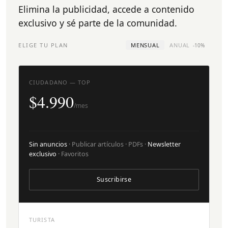
Elimina la publicidad, accede a contenido
exclusivo y sé parte de la comunidad.
ELIGE TU PLAN
MENSUAL
ANUAL
-10%
CIUDADANO — TOP
$4.990
/mes
Sin anuncios
· Publicar artículos · PDFs ·
Newsletter
exclusivo
· Favoritos
Suscribirse
TURISTA