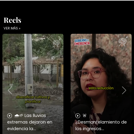
Reels
VER MÁS »
Previous
Nex
🌧️🌱 Las lluvias
🚨
extremas dejaron en
¿Desmantelamiento de
evidencia la
los ingresos