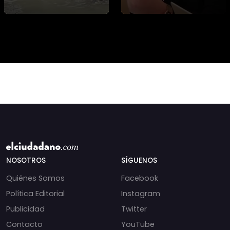
vulnerabilidad del
municipales o
campo chileno.
beneficio fiscal
Expertos advierten que
privilegiado? Bárbara
fortalecer a la
Navarrete analiza el
pequeña agricultura
impacto de la exención
será
de contribucione
NOSOTROS
SÍGUENOS
Quiénes Somos
Facebook
Política Editorial
Instagram
Publicidad
Twitter
Contacto
YouTube