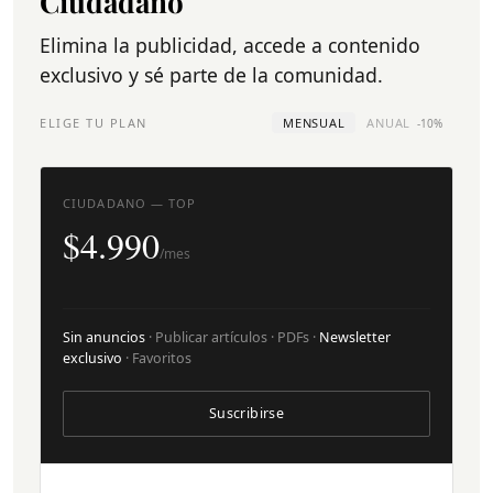
Ciudadano
Elimina la publicidad, accede a contenido
exclusivo y sé parte de la comunidad.
ELIGE TU PLAN
MENSUAL
ANUAL
-10%
CIUDADANO — TOP
$4.990
/mes
Sin anuncios
· Publicar artículos · PDFs ·
Newsletter
exclusivo
· Favoritos
Suscribirse