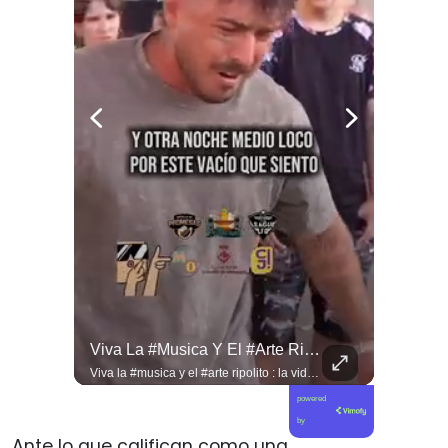
Jorge Lavandero A Sus 96 Años Hace Ejercicio De Memoria Que Debería Ser Enseñado En Todas Las Escuelas De #chile Para Frenar El Saqueo.
Viva La #musica Y El #arte Ripolito : La Vida De Me Hizo Sufrir
Jorge Lavandero a sus 96 años hace ejercicio de memoria que debería ser enseñado en todas las escuelas de #chile para frenar el saqueo. #cobre #cooper
Viva la #musica y el #arte ripolito : la vida de me hizo sufrir
powered
by
Ante lo que califican como una