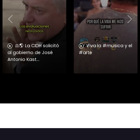
Previous
Nex
⚖️🌎 La CIDH solicitó
Viva la #musica y el
al gobierno de José
#arte
Antonio Kast
información detallada
sobre cambios
institucionales y
recortes en materia de
derechos humanos,