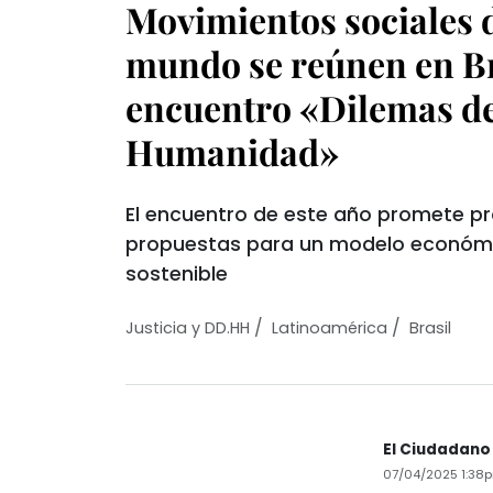
Movimientos sociales d
mundo se reúnen en Br
encuentro «Dilemas de
Humanidad»
El encuentro de este año promete pr
propuestas para un modelo económi
sostenible
/
/
Justicia y DD.HH
Latinoamérica
Brasil
El Ciudadano
07/04/2025 1:38