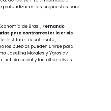
ica, donde se hizo un llamado a
e profundizar en las propuestas para
 Economía de Brasil,
Fernando
as para contrarrestar la crisis
l Instituto Tricontinental,
mo los pueblos pueden unirse para
mo Josefina Morales y Yaroslav
justicia social y las alternativas