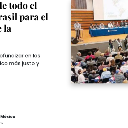
e todo el
asil para el
 la
ofundizar en las
co más justo y
 México
pm