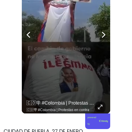
🚨 ¿Coordinaciones En La Sombra Para Blindar Una Candidatura Presidencial?
🇨🇴🪧 #Colombia | Protestas En Contra De La Toma De Posesión De Abelardo Son Lideradas Por Iván Cepeda
🚨 ¿Coordinaciones en la sombra para blindar una candidatura presidencial? Nuevos chats salpican a Andrés Chadwick. 🇨🇱⚖️ Mensajes incautados por la Fiscalía revelan que el exministro operó junto a Luis Hermosilla para preparar a testigos clave en la causa por coimas de LAN en 2009. Las conversaciones desmienten la versión de Chadwick sobre haberse enterado del caso por la prensa, exponiendo una estrategia judicial y comunicacional para evitar que el escándalo de información privilegiada y pagos indebidos afectara la carrera de Sebastián Piñera a La Moneda. 📲💣 🎥 Revisa el desglose completo de los chats y los detalles del reportaje en elciudadano.com 🔗 (Link en la biografía). ¿Qué impacto crees que tienen estas revelaciones en la trastienda del poder político? Te leemos en los comentarios. 💬👇🏼
🇨🇴🪧 #Colombia | Protestas en contra de la toma de posesión de Abelardo son lideradas por Iván Cepeda
powered
by
CIUDAD DE PUEBLA, 27 DE ENERO