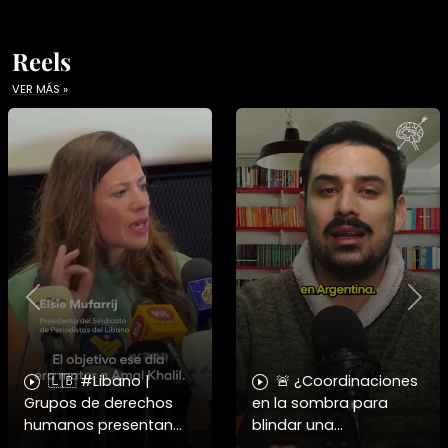
Reels
VER MÁS »
Previous
Nex
🇱🇧 #Libano |
🚨 ¿Coordinaciones
Grupos de derechos
en la sombra para
humanos presentan
blindar una
pruebas sobre el
candidatura