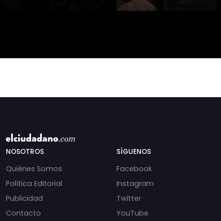
asesinato de la
presidencial? Nuevos
periodista libanesa
chats salpican a
Amal Khalil, asesinada
Andrés Chadwick. 🇨🇱
por Israel.
⚖️ Mensajes
incautados por la
NOSOTROS
SÍGUENOS
Quiénes Somos
Facebook
Política Editorial
Instagram
Publicidad
Twitter
Contacto
YouTube