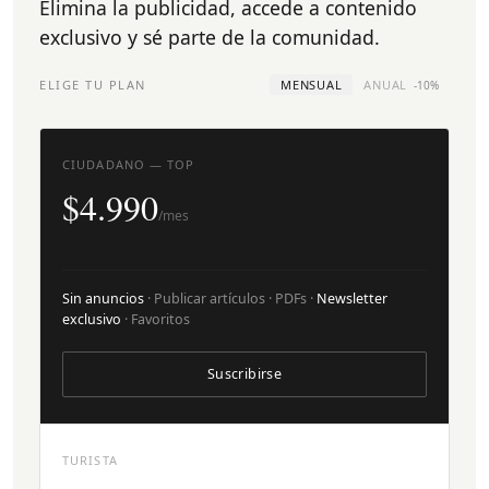
Elimina la publicidad, accede a contenido
exclusivo y sé parte de la comunidad.
ELIGE TU PLAN
MENSUAL
ANUAL
-10%
CIUDADANO — TOP
$4.990
/mes
Sin anuncios
· Publicar artículos · PDFs ·
Newsletter
exclusivo
· Favoritos
Suscribirse
TURISTA