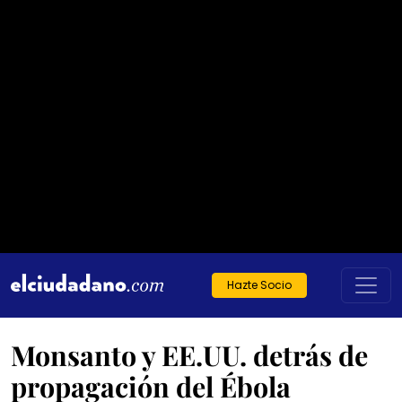
Hazte Socio
Monsanto y EE.UU. detrás de
propagación del Ébola