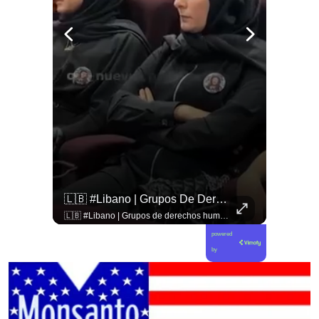
🚨 ¿Coordinaciones En La Sombra Para Blindar Una Candidatura Presidencial?
🇱🇧 #Libano | Grupos De Derechos Humanos Presentan Pruebas Sobre El Asesinato De La Periodista Libanesa Amal Khalil, Asesinada Por Israel.
🚨 ¿Coordinaciones en la sombra para blindar una candidatura presidencial? Nuevos chats salpican a Andrés Chadwick. 🇨🇱⚖️ Mensajes incautados por la Fiscalía revelan que el exministro operó junto a Luis Hermosilla para preparar a testigos clave en la causa por coimas de LAN en 2009. Las conversaciones desmienten la versión de Chadwick sobre haberse enterado del caso por la prensa, exponiendo una estrategia judicial y comunicacional para evitar que el escándalo de información privilegiada y pagos indebidos afectara la carrera de Sebastián Piñera a La Moneda. 📲💣 🎥 Revisa el desglose completo de los chats y los detalles del reportaje en elciudadano.com 🔗 (Link en la biografía). ¿Qué impacto crees que tienen estas revelaciones en la trastienda del poder político? Te leemos en los comentarios. 💬👇🏼
🇱🇧 #Libano | Grupos de derechos humanos presentan pruebas sobre el asesinato de la periodista libanesa Amal Khalil, asesinada por Israel.
powered
by