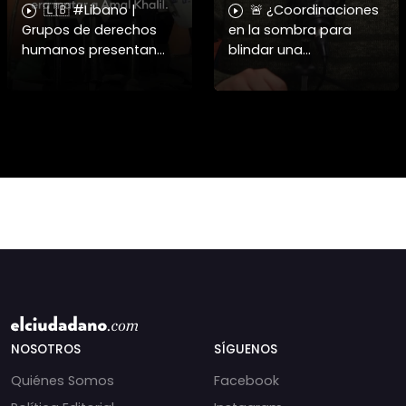
🇱🇧 #Libano |
🚨 ¿Coordinaciones
Grupos de derechos
en la sombra para
humanos presentan
blindar una
pruebas sobre el
candidatura
asesinato de la
presidencial? Nuevos
periodista libanesa
chats salpican a
Amal Khalil, asesinada
Andrés Chadwick. 🇨🇱
por Israel.
⚖️ Mensajes
incautados por la
NOSOTROS
SÍGUENOS
Quiénes Somos
Facebook