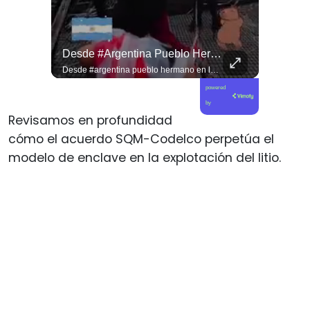
Jorge Lavandero A Sus 96 Años Hace Ejercicio De Memoria Que Debería Ser Enseñado En Todas Las Escuelas De #chile Para Frenar El Saqueo.
Desde #argentina Pueblo Hermano En La Lucha Contra El Sionismo @laneurona.
Jorge Lavandero a sus 96 años hace ejercicio de memoria que debería ser enseñado en todas las escuelas de #chile para frenar el saqueo. #cobre #cooper
Desde #argentina pueblo hermano en la lucha contra el sionismo @laneurona.rebelde y rebelde un compacto de la acción directa ciudadana #noticias
powered
by
Revisamos en profundidad
cómo el acuerdo SQM-Codelco perpetúa el
modelo de enclave en la explotación del litio.