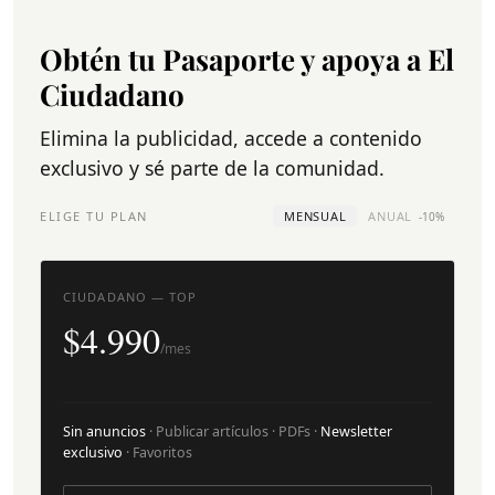
Obtén tu Pasaporte y apoya a El
Ciudadano
Elimina la publicidad, accede a contenido
exclusivo y sé parte de la comunidad.
ELIGE TU PLAN
MENSUAL
ANUAL
-10%
CIUDADANO — TOP
$4.990
/mes
Sin anuncios
· Publicar artículos · PDFs ·
Newsletter
exclusivo
· Favoritos