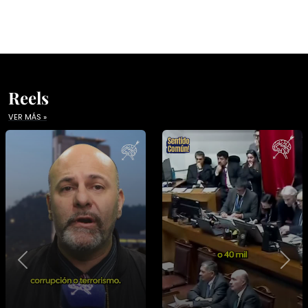
Reels
VER MÁS »
Previous
Nex