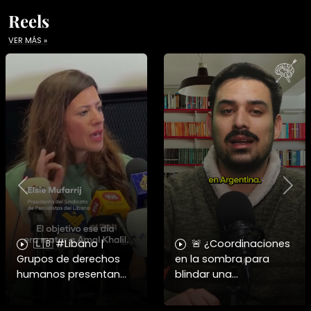
Reels
VER MÁS »
Previous
Nex
🇱🇧 #Libano |
🚨 ¿Coordinaciones
Grupos de derechos
en la sombra para
humanos presentan
blindar una
pruebas sobre el
candidatura
asesinato de la
presidencial? Nuevos