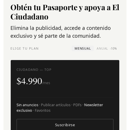
Obtén tu Pasaporte y apoya a El
Ciudadano
Elimina la publicidad, accede a contenido
exclusivo y sé parte de la comunidad.
ELIGE TU PLAN
MENSUAL
ANUAL
-10%
CIUDADANO — TOP
$4.990
/mes
Sin anuncios
· Publicar artículos · PDFs ·
Newsletter
exclusivo
· Favoritos
Suscribirse