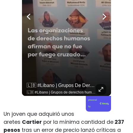
🇨🇴🪧 #Colombia | Protestas En Contra De La Toma De Posesión De Abelardo Son Lideradas Por Iván Cepeda
🇱🇧 #Libano | Grupos De Derechos Humanos Presentan Pruebas Sobre El Asesinato De La Periodista Libanesa Amal Khalil, Asesinada Por Israel.
🇨🇴🪧 #Colombia | Protestas en contra de la toma de posesión de Abelardo son lideradas por Iván Cepeda
🇱🇧 #Libano | Grupos de derechos humanos presentan pruebas sobre el asesinato de la periodista libanesa Amal Khalil, asesinada por Israel.
powered
by
Un joven que adquirió unos
aretes
Cartier
por la mínima cantidad de
237
pesos
tras un error de precio lanzó críticas a