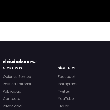
periodista libanesa
chats salpican a
Amal Khalil, asesinada
Andrés Chadwick. 🇨🇱
por Israel.
⚖️ Mensajes
incautados por la
NOSOTROS
SÍGUENOS
Quiénes Somos
Facebook
Política Editorial
Instagram
Publicidad
Twitter
Contacto
YouTube
Privacidad
TikTok